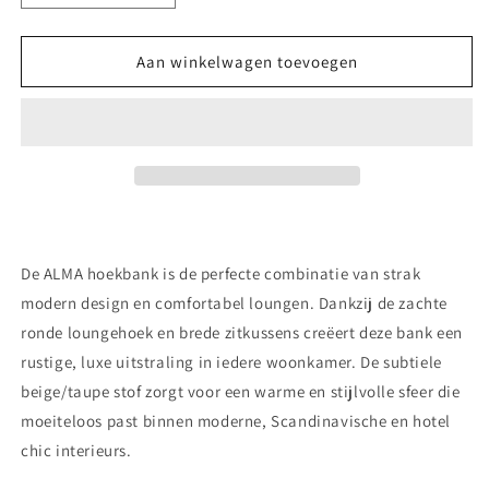
verlagen
verhogen
voor
voor
ALMA
ALMA
Aan winkelwagen toevoegen
–
–
Organische
Organische
Loungebank
Loungebank
De
ALMA hoekbank
is de perfecte combinatie van strak
modern design en comfortabel loungen. Dankzij de zachte
ronde loungehoek en brede zitkussens creëert deze bank een
rustige, luxe uitstraling in iedere woonkamer. De subtiele
beige/taupe stof zorgt voor een warme en stijlvolle sfeer die
moeiteloos past binnen moderne, Scandinavische en hotel
chic interieurs.