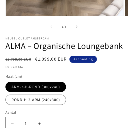
Media
M
1
2
openen
o
van
1
/
4
in
in
modaal
m
MEUBEL OUTLET AMSTERDAM
ALMA – Organische Loungebank
Normale
Aanbiedingsprijs
€1.099,00 EUR
€1.799,00 EUR
Aanbieding
prijs
Inclusief btw.
Maat (cm)
ARM-2-H-ROND (300x240)
ROND-H-2-ARM (240x300)
Aantal
Aantal
Aantal