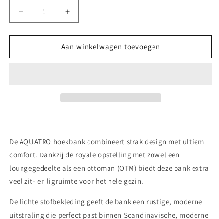
Aantal
Aantal
verlagen
verhogen
voor
voor
AQUATRO
AQUATRO
Aan winkelwagen toevoegen
–
–
Luxe
Luxe
U-
U-
vorm
vorm
Hoekbank
Hoekbank
De
AQUATRO hoekbank
combineert strak design met ultiem
comfort. Dankzij de royale opstelling met zowel een
loungegedeelte
als een
ottoman (OTM)
biedt deze bank extra
veel zit- en ligruimte voor het hele gezin.
De lichte stofbekleding geeft de bank een rustige, moderne
uitstraling die perfect past binnen Scandinavische, moderne