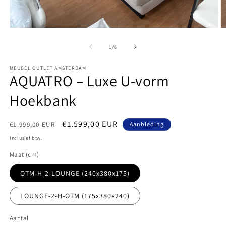
Media
M
1
2
openen
o
van
1
/
6
in
in
modaal
m
MEUBEL OUTLET AMSTERDAM
AQUATRO – Luxe U-vorm
Hoekbank
Normale
Aanbiedingsprijs
€1.599,00 EUR
€1.999,00 EUR
Aanbieding
prijs
Inclusief btw.
Maat (cm)
OTM-H-2-LOUNGE (240x380x175)
LOUNGE-2-H-OTM (175x380x240)
Aantal