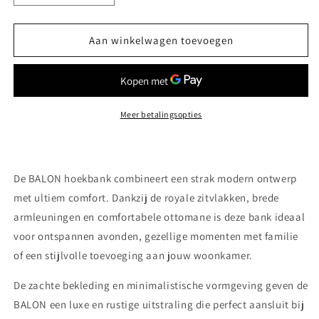
verlagen
verhogen
voor
voor
BALON
BALON
Aan winkelwagen toevoegen
–
–
Moderne
Moderne
Loungebank
Loungebank
Meer betalingsopties
De
BALON hoekbank
combineert een strak modern ontwerp
met ultiem comfort. Dankzij de royale zitvlakken, brede
armleuningen en comfortabele ottomane is deze bank ideaal
voor ontspannen avonden, gezellige momenten met familie
of een stijlvolle toevoeging aan jouw woonkamer.
De zachte bekleding en minimalistische vormgeving geven de
BALON een luxe en rustige uitstraling die perfect aansluit bij