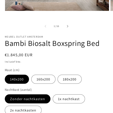
Media
M
1
2
openen
o
in
in
van
1
/
16
modaal
m
MEUBEL OUTLET AMSTERDAM
Bambi Biosalt Boxspring Bed
Normale
€1.845,00 EUR
prijs
Inclusief btw.
Maat (cm)
140x200
160x200
180x200
Nachtkast (aantal)
Zonder nachtkasten
1x nachtkast
2x nachtkasten