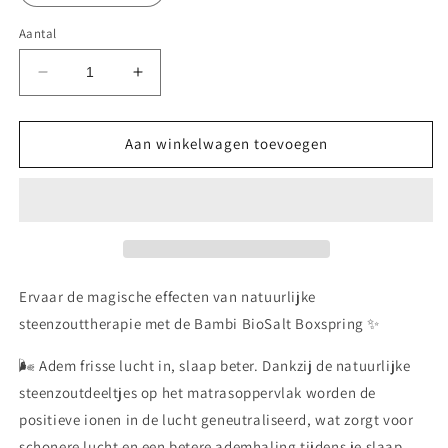
Aantal
Aantal
Aantal
verlagen
verhogen
voor
voor
Bambi
Bambi
Aan winkelwagen toevoegen
Biosalt
Biosalt
Boxspring
Boxspring
Bed
Bed
Ervaar de magische effecten van natuurlijke
steenzouttherapie met de Bambi BioSalt Boxspring ✨
🌬️ Adem frisse lucht in, slaap beter. Dankzij de natuurlijke
steenzoutdeeltjes op het matrasoppervlak worden de
positieve ionen in de lucht geneutraliseerd, wat zorgt voor
schonere lucht en een betere ademhaling tijdens je slaap.