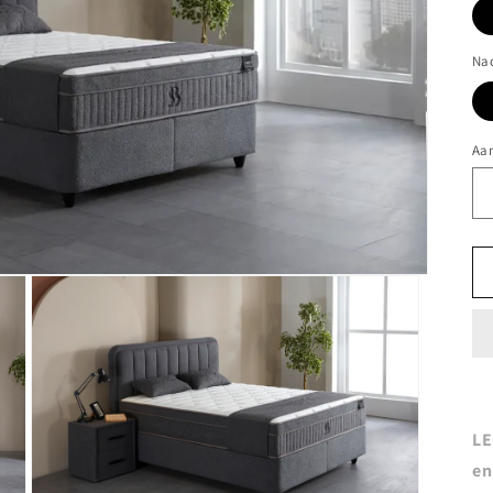
Na
Aan
LE
en