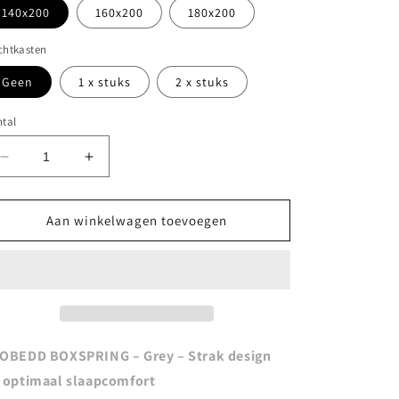
140x200
160x200
180x200
chtkasten
Geen
1 x stuks
2 x stuks
tal
Aantal
Aantal
verlagen
verhogen
voor
voor
LEOBEDD
LEOBEDD
Aan winkelwagen toevoegen
BOXSPRING
BOXSPRING
–
–
Grey
Grey
OBEDD BOXSPRING – Grey – Strak design
 optimaal slaapcomfort