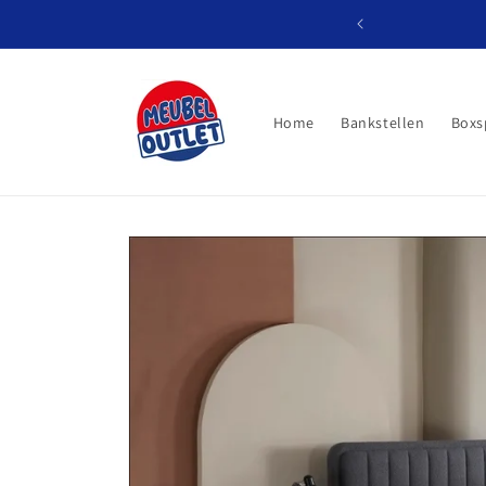
Meteen
naar de
content
Home
Bankstellen
Boxs
Ga direct naar
productinformatie