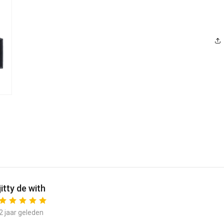
in
modaal
jitty de with
2 jaar geleden