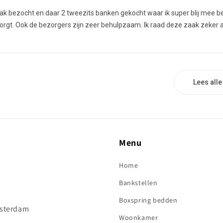
k bezocht en daar 2 tweezits banken gekocht waar ik super blij mee b
zorgt. Ook de bezorgers zijn zeer behulpzaam. Ik raad deze zaak zeker a
Lees all
Menu
Home
Bankstellen
Boxspring bedden
sterdam
Woonkamer