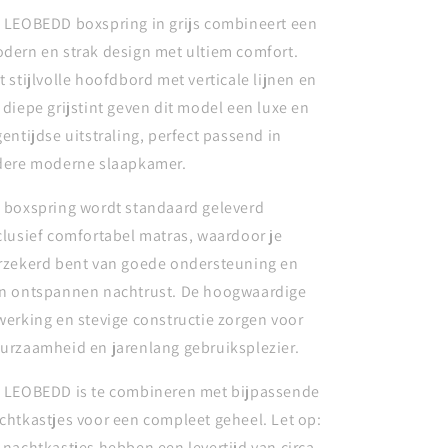
 LEOBEDD boxspring in grijs combineert een
dern en strak design met ultiem comfort.
t stijlvolle hoofdbord met verticale lijnen en
 diepe grijstint geven dit model een luxe en
gentijdse uitstraling, perfect passend in
dere moderne slaapkamer.
 boxspring wordt standaard geleverd
clusief comfortabel matras, waardoor je
rzekerd bent van goede ondersteuning en
n ontspannen nachtrust. De hoogwaardige
werking en stevige constructie zorgen voor
urzaamheid en jarenlang gebruiksplezier.
 LEOBEDD is te combineren met bijpassende
chtkastjes voor een compleet geheel. Let op:
 nachtkastjes hebben een levertijd van circa