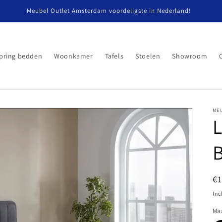
Meubel Outlet Amsterdam voordeligste in Nederland!
pring bedden
Woonkamer
Tafels
Stoelen
Showroom
ME
N
€1
pr
Inc
Ma