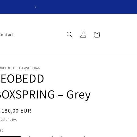
Website in ontwik
Inloggen
Winkelwagen
Contact
UBEL OUTLET AMSTERDAM
LEOBEDD
BOXSPRING – Grey
ormale
.180,00 EUR
ijs
lusief btw.
at