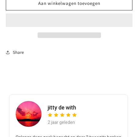
Coma
Coma
Aan winkelwagen toevoegen
Hoekbank
Hoekbank
Share
jitty de with
2 jaar geleden