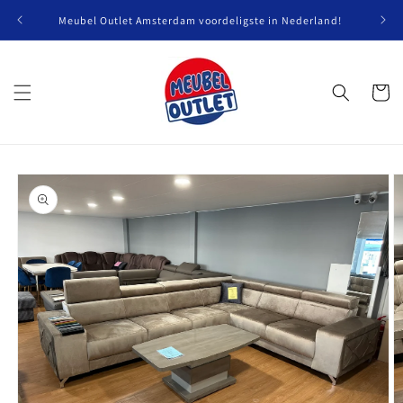
Meteen
naar de
Meubel Outlet Amsterdam voordeligste in Nederland!
content
Winkelwa
Ga direct naar
productinformatie