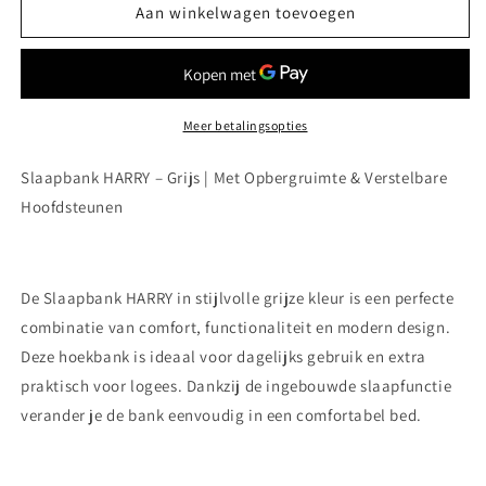
Harry
Harry
Aan winkelwagen toevoegen
Slaapbank
Slaapbank
grijs
grijs
Meer betalingsopties
Slaapbank HARRY – Grijs | Met Opbergruimte & Verstelbare
Hoofdsteunen
De Slaapbank HARRY in stijlvolle grijze kleur is een perfecte
combinatie van comfort, functionaliteit en modern design.
Deze hoekbank is ideaal voor dagelijks gebruik en extra
praktisch voor logees. Dankzij de ingebouwde slaapfunctie
verander je de bank eenvoudig in een comfortabel bed.