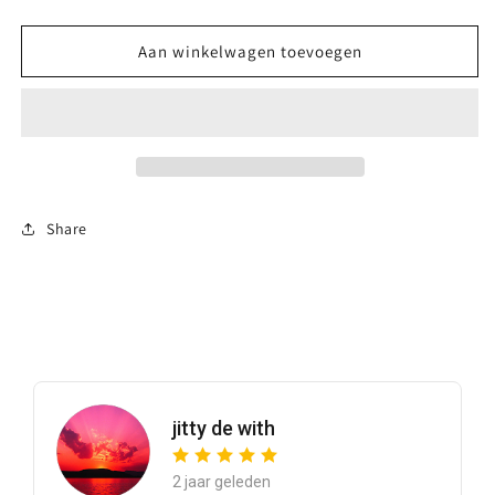
verlagen
verhogen
voor
voor
Hera
Hera
Aan winkelwagen toevoegen
Boxspring
Boxspring
bed
bed
Share
jitty de with
2 jaar geleden