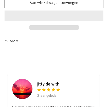
Inoya
Inoya
Aan winkelwagen toevoegen
Boxspring
Boxspring
opbergbed
opbergbed
Share
jitty de with
2 jaar geleden