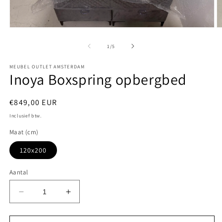
Media
M
1
2
openen
o
van
1
/
5
in
in
modaal
m
MEUBEL OUTLET AMSTERDAM
Inoya Boxspring opbergbed
Normale
€849,00 EUR
prijs
Inclusief btw.
Maat (cm)
120x200
Aantal
Aantal
Aantal
verlagen
verhogen
voor
voor