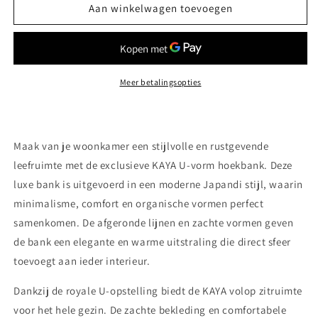
KAYA
KAYA
Aan winkelwagen toevoegen
-
-
Japandi
Japandi
U-
U-
vorm
vorm
Meer betalingsopties
Maak van je woonkamer een stijlvolle en rustgevende
leefruimte met de exclusieve
KAYA U-vorm hoekbank
. Deze
luxe bank is uitgevoerd in een moderne
Japandi stijl
, waarin
minimalisme, comfort en organische vormen perfect
samenkomen. De afgeronde lijnen en zachte vormen geven
de bank een elegante en warme uitstraling die direct sfeer
toevoegt aan ieder interieur.
Dankzij de royale U-opstelling biedt de KAYA volop zitruimte
voor het hele gezin. De zachte bekleding en comfortabele