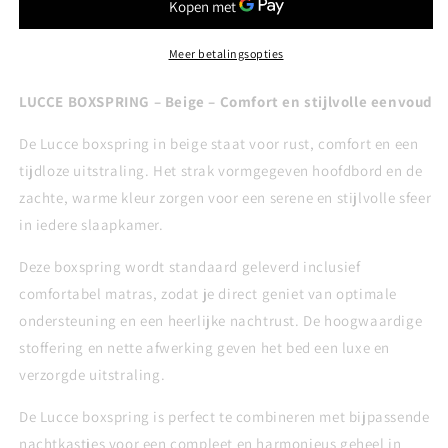
Beige
Beige
Meer betalingsopties
LUCCE BOXSPRING – Beige – Comfort en stijlvolle eenvoud
De Lucce boxspring in beige staat voor rust, comfort en een
tijdloze uitstraling. Het strak vormgegeven hoofdbord en de
zachte, warme kleur zorgen voor een serene en stijlvolle sfeer
in iedere slaapkamer.
Deze boxspring wordt standaard geleverd inclusief
comfortabel matras, zodat je direct geniet van optimale
ondersteuning en een heerlijke nachtrust. De hoogwaardige
stoffering en nette afwerking geven het bed een luxe en
verzorgde uitstraling.
De Lucce boxspring is perfect te combineren met bijpassende
nachtkastjes voor een compleet en harmonieus geheel in