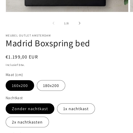
Media
M
1
2
openen
o
van
1
/
8
in
in
modaal
m
MEUBEL OUTLET AMSTERDAM
Madrid Boxspring bed
Normale
€1.199,00 EUR
prijs
Inclusief btw.
Maat (cm)
160x200
180x200
Nachtkast
Zonder nachtkast
1x nachtkast
2x nachtkasten