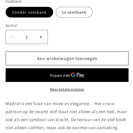
Voetbank
Zonder voetbank
1x voetbank
Aantal
Aantal
Aantal
verlagen
verhogen
voor
voor
Madrid
Madrid
Aan winkelwagen toevoegen
Boxspring
Boxspring
bed
bed
Meer betalingsopties
Madrid is een fusie van moed en elegantie... Het croco-
patroon op de zwarte stof staat niet alleen als een bed, maar
ook als een symbool van kracht. De textuur van de stof biedt
niet alleen comfort, maar ook de warmte van aanraking.