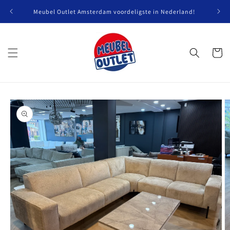
Meteen
naar de
Meubel Outlet Amsterdam voordeligste in Nederland!
content
Winkelwa
Ga direct naar
productinformatie