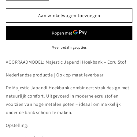
verlagen
verhogen
voor
voor
Majestic
Majestic
Aan winkelwagen toevoegen
Japandi
Japandi
Hoekbank
Hoekbank
-
-
Ecru
Ecru
stof
stof
Meer betalingsopties
VOORRAADMODEL: Majestic Japandi Hoekbank – Ecru Stof
Nederlandse productie | Ook op maat leverbaar
De Majestic Japandi Hoekbank combineert strak design met
natuurlijk comfort. Uitgevoerd in moderne ecru stof en
voorzien van hoge metalen poten – ideaal om makkelijk
onder de bank schoon te maken.
Opstelling: