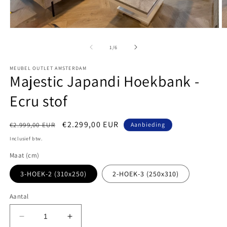
Media
M
1
2
openen
o
van
1
/
6
in
in
modaal
m
MEUBEL OUTLET AMSTERDAM
Majestic Japandi Hoekbank -
Ecru stof
Normale
Aanbiedingsprijs
€2.299,00 EUR
€2.999,00 EUR
Aanbieding
prijs
Inclusief btw.
Maat (cm)
3-HOEK-2 (310x250)
2-HOEK-3 (250x310)
Aantal
Aantal
Aantal