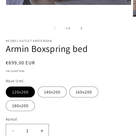
Media
1
openen
M
in
2
modaal
o
van
1
/
4
in
m
MEUBEL OUTLET AMSTERDAM
Armin Boxspring bed
Normale
€899,00 EUR
prijs
Inclusief btw.
Maat (cm)
120x200
140x200
160x200
180x200
Aantal
Aantal
Aantal