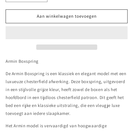
verlagen
verhogen
voor
voor
Armin
Armin
Aan winkelwagen toevoegen
Boxspring
Boxspring
bed
bed
Armin Boxspring
De Armin Boxspring is een klassiek en elegant model met een
luxueuze chesterfield afwerking. Deze boxspring, uitgevoerd
in een stijlvolle grijze kleur, heeft zowel de boxen als het
hoofdbord in een tijdloos chesterfield patroon. Dit geeft het
bed een rijke en klassieke uitstraling, die een vleugje luxe
toevoegt aan iedere slaapkamer.
Het Armin model is vervaardigd van hoogwaardige