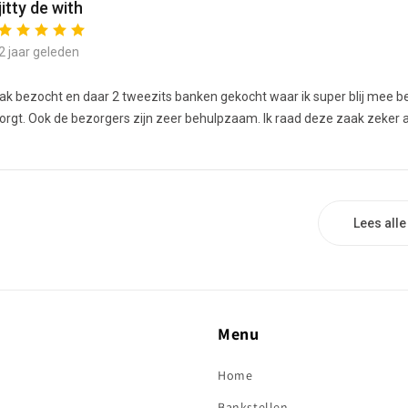
jitty de with
2 jaar geleden
k bezocht en daar 2 tweezits banken gekocht waar ik super blij mee b
zorgt. Ook de bezorgers zijn zeer behulpzaam. Ik raad deze zaak zeker a
Lees all
Menu
Home
Bankstellen