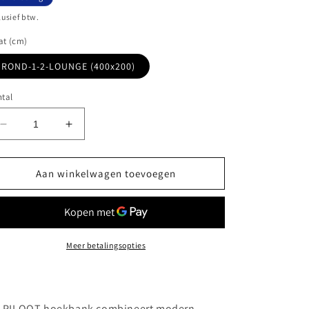
lusief btw.
at (cm)
ROND-1-2-LOUNGE (400x200)
tal
Aantal
Aantal
verlagen
verhogen
voor
voor
PILOOT
PILOOT
Aan winkelwagen toevoegen
–
–
Luxe
Luxe
Organische
Organische
Designbank
Designbank
Meer betalingsopties
e
PILOOT hoekbank
combineert modern