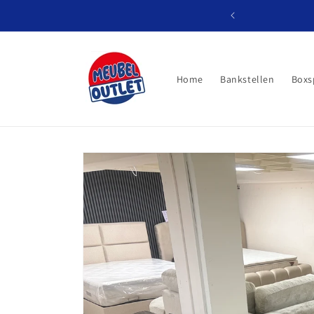
Meteen
naar de
content
Home
Bankstellen
Boxs
Ga direct naar
productinformatie