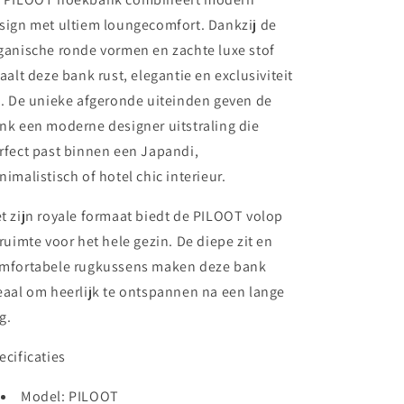
sign met ultiem loungecomfort. Dankzij de
ganische ronde vormen en zachte luxe stof
raalt deze bank rust, elegantie en exclusiviteit
t. De unieke afgeronde uiteinden geven de
nk een moderne designer uitstraling die
rfect past binnen een Japandi,
nimalistisch of hotel chic interieur.
t zijn royale formaat biedt de PILOOT volop
truimte voor het hele gezin. De diepe zit en
mfortabele rugkussens maken deze bank
eaal om heerlijk te ontspannen na een lange
g.
ecificaties
Model:
PILOOT