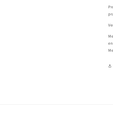
Pr
pr
Ve
Me
en
Me