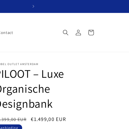
Website in ontwik
Inloggen
Winkelwagen
Contact
UBEL OUTLET AMSTERDAM
ILOOT – Luxe
Organische
Designbank
ormale
Aanbiedingsprijs
€1.499,00 EUR
.399,00 EUR
ijs
Aanbieding