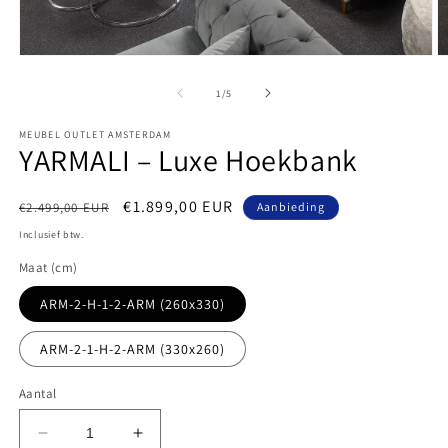
Media
M
1
2
openen
o
van
1
/
5
in
in
modaal
m
MEUBEL OUTLET AMSTERDAM
YARMALI – Luxe Hoekbank
Normale
Aanbiedingsprijs
€1.899,00 EUR
€2.499,00 EUR
Aanbieding
prijs
Inclusief btw.
Maat (cm)
ARM-2-H-1-2-ARM (260x330)
ARM-2-1-H-2-ARM (330x260)
Aantal
Aantal
Aantal