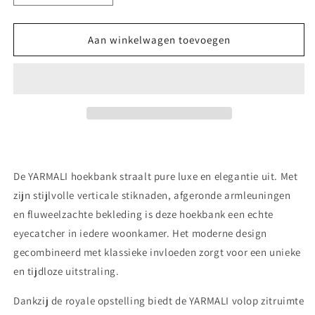
verlagen
verhogen
voor
voor
YARMALI
YARMALI
Aan winkelwagen toevoegen
–
–
Luxe
Luxe
Hoekbank
Hoekbank
De
YARMALI hoekbank
straalt pure luxe en elegantie uit. Met
zijn stijlvolle verticale stiknaden, afgeronde armleuningen
en fluweelzachte bekleding is deze hoekbank een echte
eyecatcher in iedere woonkamer. Het moderne design
gecombineerd met klassieke invloeden zorgt voor een unieke
en tijdloze uitstraling.
Dankzij de royale opstelling biedt de YARMALI volop zitruimte