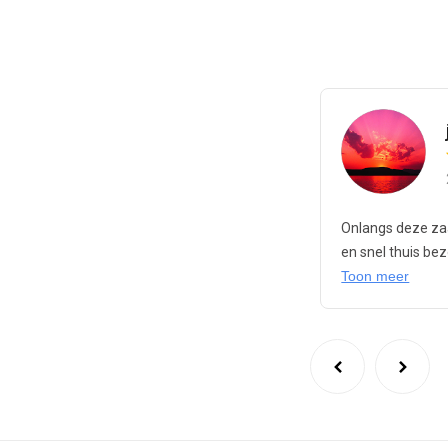
modaal
Onlangs deze zaa
en snel thuis be
Toon meer