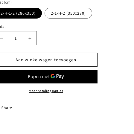
at (cm)
2-H-1-2 (280x350)
2-1-H-2 (350x280)
tal
Aantal
Aantal
verlagen
verhogen
voor
voor
Yolanda
Yolanda
Aan winkelwagen toevoegen
Hoekbank
Hoekbank
-
-
Taupe
Taupe
velvet
velvet
Meer betalingsopties
Share