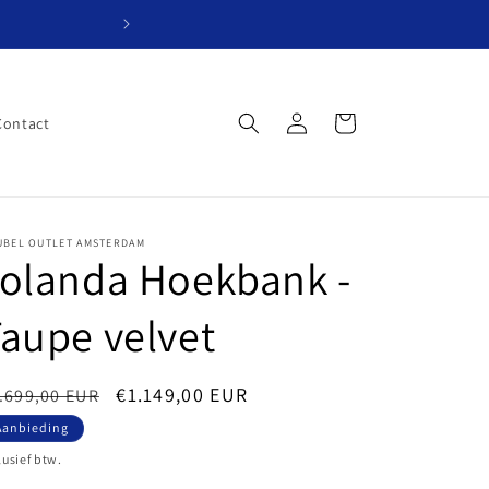
Website in ontwik
Inloggen
Winkelwagen
Contact
UBEL OUTLET AMSTERDAM
olanda Hoekbank -
aupe velvet
ormale
Aanbiedingsprijs
€1.149,00 EUR
.699,00 EUR
ijs
Aanbieding
lusief btw.