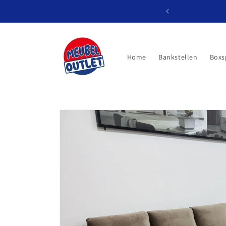
Meteen
naar de
content
Home
Bankstellen
Boxs
Ga direct naar
productinformatie